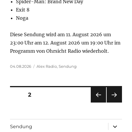
Spider-Man: Brand New Day
Exit 8
Noga
Diese Sendung wird am 11. August 2026 um
23:00 Uhr am 12. August 2026 um 19:00 Uhr im
Programm von Ohrsicht Radio wiederholt.
Veröffentlicht
Kategorien
04.08.2026
Alex Radio
,
Sendung
am
Seitennummerierung
SEITE
2
VOR
NÄC
der
HERI
HSTE
GE
SEIT
Beiträge
SEIT
E
Unterme
Sendung
E
öffnen