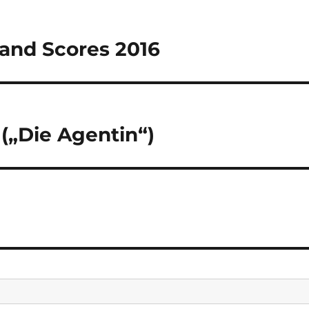
tion
rand Scores 2016
 („Die Agentin“)