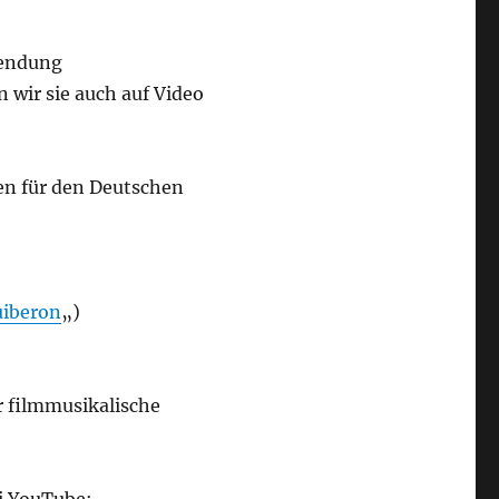
sendung
wir sie auch auf Video
en für den Deutschen
uiberon
„)
r filmmusikalische