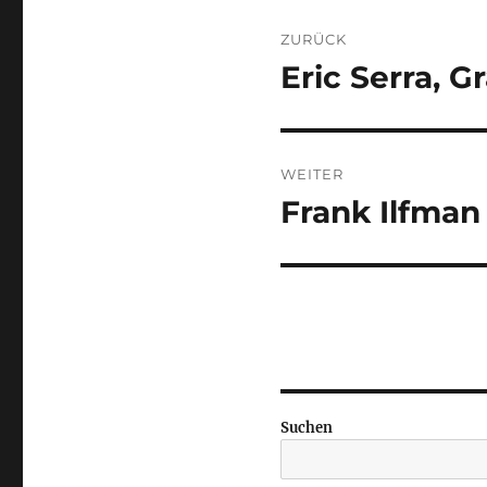
Beitragsnaviga
ZURÜCK
Eric Serra, G
Vorheriger
Beitrag:
WEITER
Frank Ilfman
Nächster
Beitrag:
Suchen