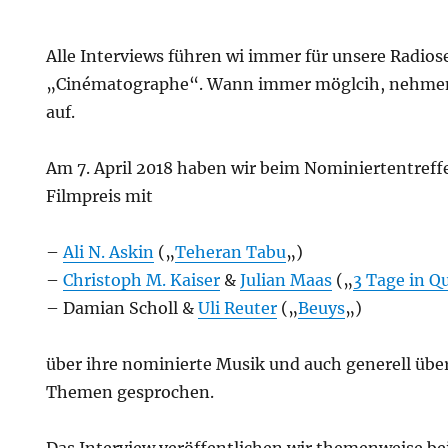
Alle Interviews führen wi immer für unsere Radio
„Cinématographe“. Wann immer möglcih, nehmen 
auf.
Am 7. April 2018 haben wir beim Nominiertentreff
Filmpreis mit
–
Ali N. Askin
(„
Teheran Tabu
„)
–
Christoph M. Kaiser
&
Julian Maas
(„
3 Tage in Q
– Damian Scholl &
Uli Reuter
(„
Beuys
„)
über ihre nominierte Musik und auch generell übe
Themen gesprochen.