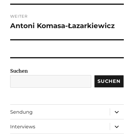
WEITER
Antoni Komasa-Łazarkiewicz
Nächster
Beitrag:
Suchen
SUCHEN
Unterme
Sendung
öffnen
Unterme
Interviews
öffnen