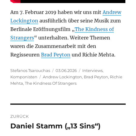
Am 7. Februar 2019 haben wir uns mit
Andrew
Lockington
ausführlich über seine Musik zum
Berlinale Eröffnungsfilm „
The Kindness of
Strangers
“ unterhalten. Weitere Themen
waren die Zusammenarbeit mit den
Regisseuren
Brad Peyton
und Richie Mehta.
Autor
Veröffentlicht
Kategorien
Stefanos Tsarouchas
03.06.2026
Interviews
,
Schlagwörter
am
Komponisten
Andrew Lockington
,
Brad Peyton
,
Richie
Mehta
,
The Kindness Of Strangers
Beitragsnavigation
ZURÜCK
Daniel Stamm („13 Sins“)
Vorheriger
Beitrag: