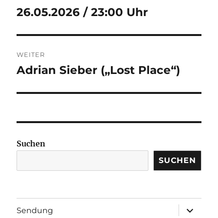
26.05.2026 / 23:00 Uhr
Vorheriger
Beitrag:
WEITER
Adrian Sieber („Lost Place“)
Nächster
Beitrag:
Suchen
SUCHEN
Unterme
Sendung
öffnen