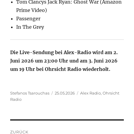
Tom Clancys Jack Ryan: Ghost War (Amazon
Prime Video)
Passenger
In The Grey
Die Live-Sendung bei Alex-Radio wird am 2.
Juni 2026 um 23:00 Uhr und am 3. Juni 2026
um 19 Uhr bei Ohrsicht Radio wiederholt.
Autor
Veröffentlicht
Kategorien
Stefanos Tsarouchas
25.05.2026
Alex Radio
,
Ohrsicht
am
Radio
Beitragsnavigation
ZURÜCK