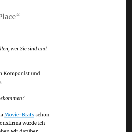
Place“
llen, wer Sie sind und
bin Komponist und
.
ekommen?
ma
Movie-Brats
schon
ionsfirma wurde ich
aben wir darüber