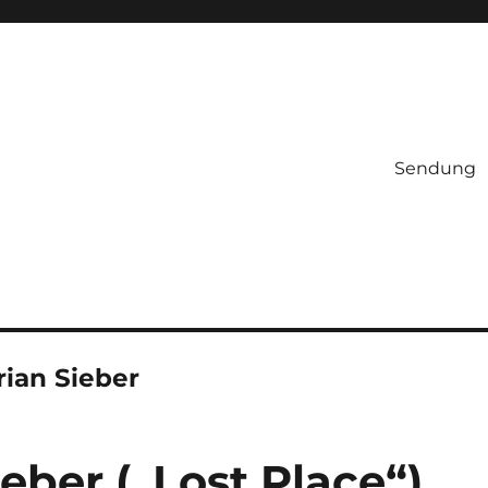
Sendung
rian Sieber
eber („Lost Place“)