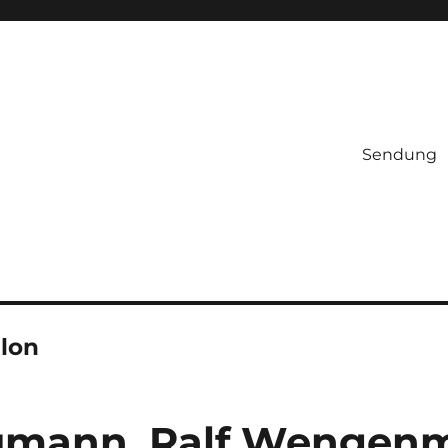
Sendung
llon
umann, Ralf Wengen