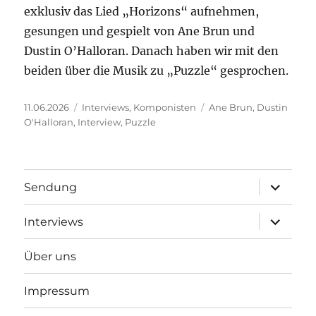
exklusiv das Lied „Horizons“ aufnehmen,
gesungen und gespielt von Ane Brun und
Dustin O’Halloran. Danach haben wir mit den
beiden über die Musik zu „Puzzle“ gesprochen.
Veröffentlicht
Kategorien
Schlagwörter
11.06.2026
Interviews
,
Komponisten
Ane Brun
,
Dustin
am
O'Halloran
,
Interview
,
Puzzle
Unterme
Sendung
öffnen
Unterme
Interviews
öffnen
Über uns
Impressum