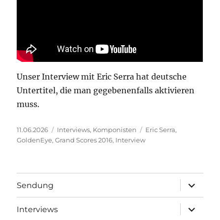
Unser Interview mit Eric Serra hat deutsche
Untertitel, die man gegebenenfalls aktivieren
muss.
Veröffentlicht
Kategorien
Schlagwörter
11.06.2026
Interviews
,
Komponisten
Eric Serra
,
am
GoldenEye
,
Grand Scores 2016
,
Interview
Unterme
Sendung
öffnen
Unterme
Interviews
öffnen