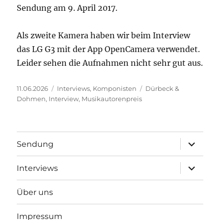
Sendung am 9. April 2017.
Als zweite Kamera haben wir beim Interview
das LG G3 mit der App OpenCamera verwendet.
Leider sehen die Aufnahmen nicht sehr gut aus.
Veröffentlicht
Kategorien
Schlagwörter
11.06.2026
Interviews
,
Komponisten
Dürbeck &
am
Dohmen
,
Interview
,
Musikautorenpreis
Unterme
Sendung
öffnen
Unterme
Interviews
öffnen
Über uns
Impressum