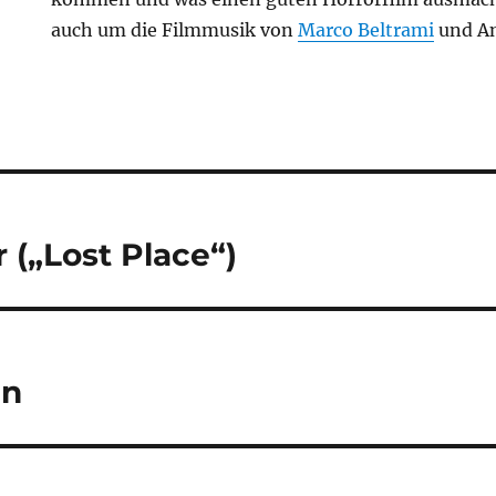
auch um die Filmmusik von
Marco Beltrami
und An
tion
 („Lost Place“)
an