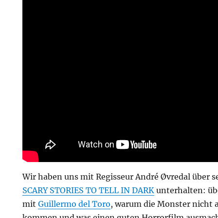
Wir haben uns mit Regisseur André Øvredal über 
SCARY STORIES TO TELL IN DARK
unterhalten: ü
mit
Guillermo del Toro
, warum die Monster nicht
kommen und was einen guten Horrorfilm ausmacht