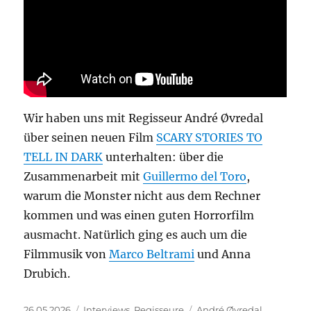
Wir haben uns mit Regisseur André Øvredal
über seinen neuen Film
SCARY STORIES TO
TELL IN DARK
unterhalten: über die
Zusammenarbeit mit
Guillermo del Toro
,
warum die Monster nicht aus dem Rechner
kommen und was einen guten Horrorfilm
ausmacht. Natürlich ging es auch um die
Filmmusik von
Marco Beltrami
und Anna
Drubich.
Veröffentlicht
Kategorien
Schlagwörter
26.05.2026
Interviews
,
Regisseure
André Øvredal
,