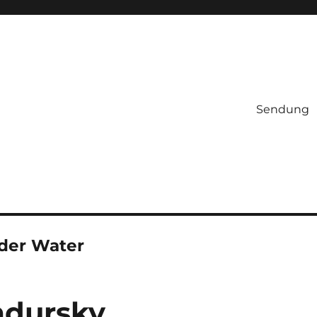
Sendung
der Water
mdursky